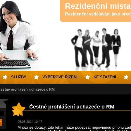
Rezidenční místa
Rezidenční vzdělávání jako předa
SLUŽBY
VÝBĚROVÉ ŘÍZENÍ
KE STAŽENÍ
estné prohlášení uchazeče o RM
Čestné prohlášení uchazeče o RM
05.03.2024 10:47
Množí se dotazy, zda lékař může podepsat nepovinnou přílohu žádo