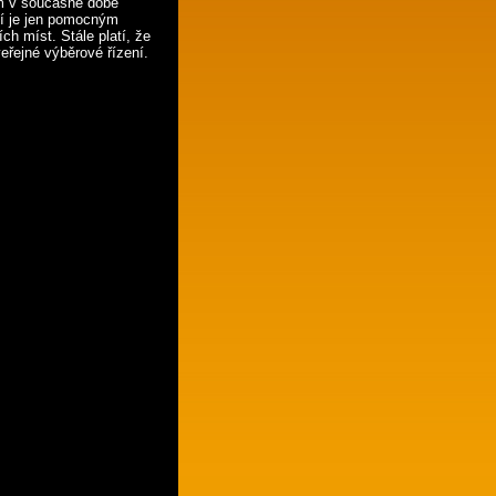
ám v současné době
ní je jen pomocným
h míst. Stále platí, že
veřejné výběrové řízení.