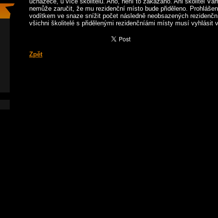
uchazeče, u více školitelů. Ano, není to zakázáno. Ani školitel V
nemůže zaručit, že mu rezidenční místo bude přiděleno. Prohláše
vodítkem ve snaze snížit počet následně neobsazených rezidenčníc
všichni školitelé s přidělenými rezidenčníámi místy musí vyhlásit 
Zpět