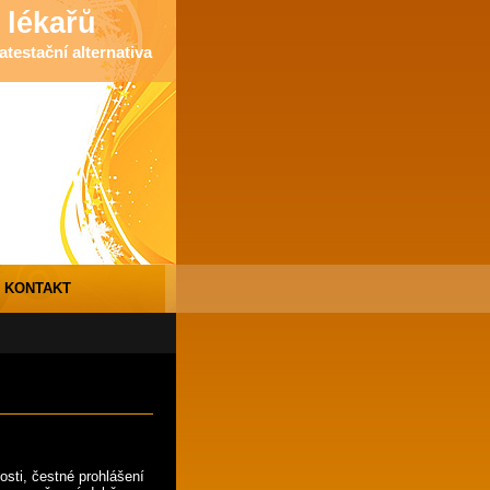
 lékařů
testační alternativa
KONTAKT
sti, čestné prohlášení