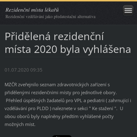
Rezidenční místa lékařů
Rezidenční vzdělávání jako předatestační alternativa
Přidělená rezidenční
místa 2020 byla vyhlášena
01.07.2020 09:35
MZČR zveřejnilo seznam zdravotnických zařízení s
přidělenými rezidenčními místy pro jednotlivé obory.
Přehled úspěšných žadatelů pro VPL a pediatrii ( zahrnující i
vzdělávání pro PLDD ) naleznete v sekci " Ke stažení ". U
obou oborů byly naplněny předtím vyhlášené počty
možných míst.