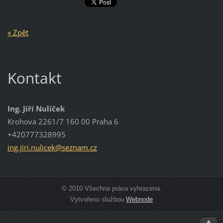
« Zpět
Kontakt
Ing. Jiří Nulíček
Krohova 2261/7 160 00 Praha 6
+420777328995
ing.jiri
.nulicek
@seznam.
cz
© 2010 Všechna práva vyhrazena.
Vytvořeno službou
Webnode