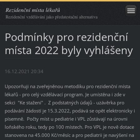
Rezidenční místa lékařů
Rezidenční vzdělávání jako předatestační alternativa
Podmínky pro rezidenční
místa 2022 byly vyhlášeny
16.12.2021 20:34
Upozorňuji na zveřejněnou metodiku pro rezidenční místa
lékařů - pro celý vzdělávací program. Je umístěna i zde v
sekci "Ke stažení" . Z podstatných údajů - uzávěrka pro
podávání žádostí je 15.3.2022, podává se opět elektronicky i
písemně. Počty míst u pediatrie i VPL zůstávají na úrovni
loňského roku, tedy po 100 místech. Pro VPL je nově dotace
stanovena na 45.000 Kč/měsíc a pro pediatrii je navýšení na