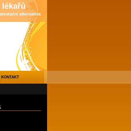
 lékařů
testační alternativa
KONTAKT
1