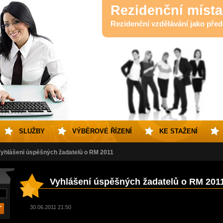
Rezidenční místa
Rezidenční vzdělávání jako předa
SLUŽBY
VÝBĚROVÉ ŘÍZENÍ
KE STAŽENÍ
yhlášení úspěšných žadatelů o RM 2011
Vyhlášení úspěšných žadatelů o RM 201
30.06.2011 21:50