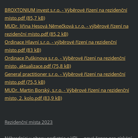
BROXTONIUM invest s.r.o. - Výběrové řízení na rezidenční
místo.pdf (85,7 kB)
MUDr. Jiřina Hesová Němečková s.r.o. - výběrové řízení na
rezidenční místo.pdf (85,2 kB)
Ordinace Hlavní s.r.o. - výběrové řízení na rezidenční
místo.pdf (83 kB)
Ordinace Puškinova s.r.o. - Výběrové řízení na rezidenční
místo, aktualizace.pdf (75,8 kB)
General practitioner s.r.o. - Výběrové řízení na rezidenční
místo.pdf (75,5 kB)
MUDr. Martin Borský, s.r.o. - Výběrové řízení na rezidenční
místo, 2. kolo.pdf (83,9 kB)
Rezidenční místa 2023
Náhradníci v oboru pediatrie a VPL - nová šance pro získání