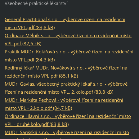
Všeobecné praktické lékařství
General Practitional s.r.o. - výběrové řízení na rezidenční
místo VPL.pdf (83,8 kB)
Ordinace Mělník s.r.o. - výběrové řízení na rezidenční místo
VPL.pdf (82,6 kB)
Praktik MUDr. Kolářová s.r.o. - výběrové řízení na rezidenční
místo VPL.pdf (84,3 kB)
Rodinný lékař MUDr. Nováková s.r.o. - výběrové řízení na
rezidenční místo VPL.pdf (85,1 kB)
MUDr. Gavlas, všeobecný praktický lékař s.r.o. - výběrové
řízení na rezidenční místo VPL, 2.kolo.pdf (83,8 kB)
MUDr. Markéta Pechová - výběrové řízení na rezidenční
místo VPL - 2.kolo.pdf (84,7 kB)
Ordinace Hlavní s.r.o. - výběrové řízení na rezidenční místo
VPL - druhé kolo.pdf (83,8 kB)
MUDr. Šarišská s.r.o. - výběrové řízení na rezidenční místo